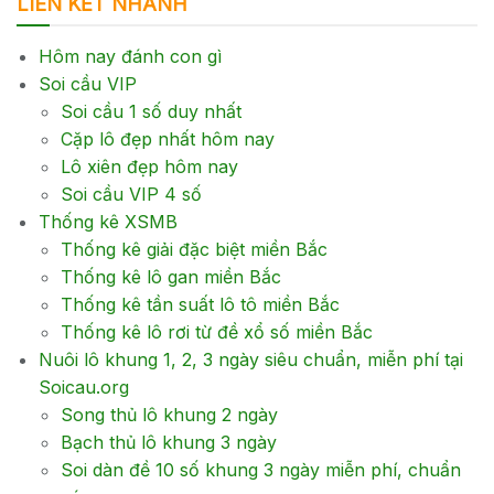
LIÊN KẾT NHANH
Hôm nay đánh con gì
Soi cầu VIP
Soi cầu 1 số duy nhất
Cặp lô đẹp nhất hôm nay
Lô xiên đẹp hôm nay
Soi cầu VIP 4 số
Thống kê XSMB
Thống kê giải đặc biệt miền Bắc
Thống kê lô gan miền Bắc
Thống kê tần suất lô tô miền Bắc
Thống kê lô rơi từ đề xổ số miền Bắc
Nuôi lô khung 1, 2, 3 ngày siêu chuẩn, miễn phí tại
Soicau.org
Song thủ lô khung 2 ngày
Bạch thủ lô khung 3 ngày
Soi dàn đề 10 số khung 3 ngày miễn phí, chuẩn