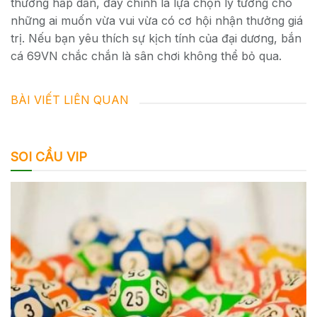
thưởng hấp dẫn, đây chính là lựa chọn lý tưởng cho
những ai muốn vừa vui vừa có cơ hội nhận thưởng giá
trị. Nếu bạn yêu thích sự kịch tính của đại dương, bắn
cá 69VN chắc chắn là sân chơi không thể bỏ qua.
BÀI VIẾT LIÊN QUAN
SOI CẦU VIP