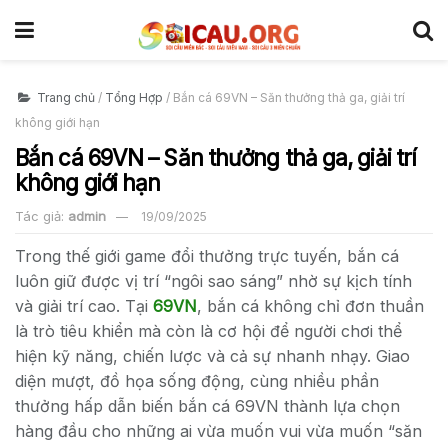
Trang chủ
/
Tổng Hợp
/
Bắn cá 69VN – Săn thưởng thả ga, giải trí
không giới hạn
Bắn cá 69VN – Săn thưởng thả ga, giải trí
không giới hạn
Tác giả:
admin
19/09/2025
Trong thế giới game đổi thưởng trực tuyến, bắn cá
luôn giữ được vị trí “ngôi sao sáng” nhờ sự kịch tính
và giải trí cao. Tại
69VN
, bắn cá không chỉ đơn thuần
là trò tiêu khiển mà còn là cơ hội để người chơi thể
hiện kỹ năng, chiến lược và cả sự nhanh nhạy. Giao
diện mượt, đồ họa sống động, cùng nhiều phần
thưởng hấp dẫn biến bắn cá 69VN thành lựa chọn
hàng đầu cho những ai vừa muốn vui vừa muốn “săn