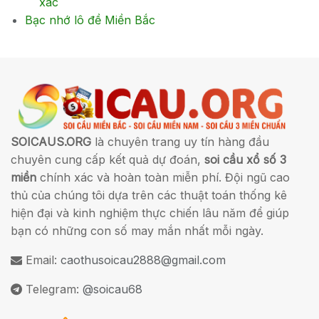
xác
Bạc nhớ lô đề Miền Bắc
SOICAUS.ORG
là chuyên trang uy tín hàng đầu
chuyên cung cấp kết quả dự đoán,
soi cầu xổ số 3
miền
chính xác và hoàn toàn miễn phí. Đội ngũ cao
thủ của chúng tôi dựa trên các thuật toán thống kê
hiện đại và kinh nghiệm thực chiến lâu năm để giúp
bạn có những con số may mắn nhất mỗi ngày.
Email:
caothusoicau2888@gmail.com
Telegram:
@soicau68