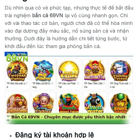
Dù nhìn qua có vẻ phức tạp, nhưng thực tế để bắt đầu
trải nghiệm
bắn cá 69VN
lại vô cùng nhanh gọn. Chỉ
với vài thao tác cơ bản, người chơi đã có thể hòa mình
vào đại dương đầy màu sắc, nổ súng săn cá và nhận
thưởng. Dưới đây là hướng dẫn chi tiết từng bước, từ
khởi đầu đến lúc tham gia phòng bắn cá.
Đăng ký tài khoản hợp lệ