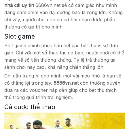
nhà cái uy tín
6686vn.net sẽ có cảm giác như mình
đang đắm chìm vào đại dương bao la rộng lớn. Không
chỉ vậy, người chơi còn có cơ hội nhận được phần
thưởng có giá trị cho mình.
Slot game
Slot game chinh phục hầu hết các bét thủ vì sự đơn
giản. Chỉ với một số thao tác cơ bản, người chơi có thể
mang về số tiền thưởng khủng. Tỷ lệ trả thưởng tại
sảnh chơi này cao, khả năng chiến thắng lớn.
Chỉ cần trang bị cho mình một vài mẹo nhỏ là bạn sẽ
có thắng lợi trong tay.
6686vn.net
còn thường xuyên
đưa ra các voucher hấp dẫn giúp cho bet thủ thích
thú trong quá trình trải nghiệm.
Cá cược thể thao