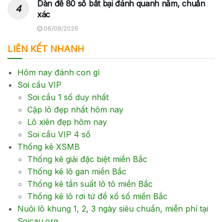
Dàn đề 80 số bất bại đánh quanh năm, chuẩn
xác
06/08/2026
LIÊN KẾT NHANH
Hôm nay đánh con gì
Soi cầu VIP
Soi cầu 1 số duy nhất
Cặp lô đẹp nhất hôm nay
Lô xiên đẹp hôm nay
Soi cầu VIP 4 số
Thống kê XSMB
Thống kê giải đặc biệt miền Bắc
Thống kê lô gan miền Bắc
Thống kê tần suất lô tô miền Bắc
Thống kê lô rơi từ đề xổ số miền Bắc
Nuôi lô khung 1, 2, 3 ngày siêu chuẩn, miễn phí tại
Soicau.org